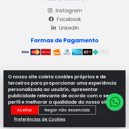
Instagram
Facebook
Linkedin
Formas de Pagamento
REMA DISTRIBUIDORA E REPRESENTAÇÕES DE PRODUTOS
O nosso site coleta cookies próprios e de
LACTEOS LTDA - VIA DPI 6 QD 4 LOTES 13 E 14, BAIRRO DPI
terceiros para proporcionar uma experiência
- MORRINHOS/GO - CEP:75.653-408 - CNPJ:
personalizada ao usuário, apresentar
03.369.186/0001-49
publicidade relevante de acordo com o seu
perfil e melhorar a qualidade do nosso site.
Aceitar
Negar não essenciais
Preferências de Cookies