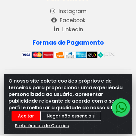
Instagram
Facebook
Linkedin
Formas de Pagamento
REMA DISTRIBUIDORA E REPRESENTAÇÕES DE PRODUTOS
O nosso site coleta cookies próprios e de
LACTEOS LTDA - VIA DPI 6 QD 4 LOTES 13 E 14, BAIRRO DPI
terceiros para proporcionar uma experiência
- MORRINHOS/GO - CEP:75.653-408 - CNPJ:
personalizada ao usuário, apresentar
03.369.186/0001-49
publicidade relevante de acordo com o seu
perfil e melhorar a qualidade do nosso site.
Aceitar
Negar não essenciais
Preferências de Cookies