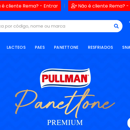
|
 é cliente Rema? - Entrar
Não é cliente Rema? -
LACTEOS
PAES
PANETTONE
RESFRIADOS
SN