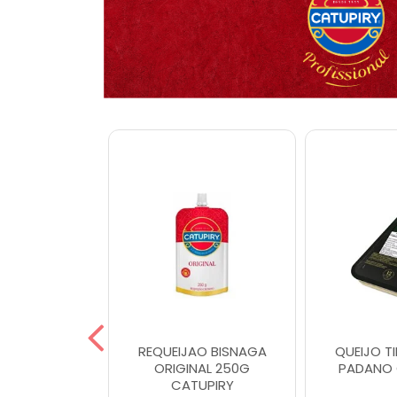
TIPO GOUDA
REQUEIJAO BISNAGA
QUEIJO T
UPIRY
ORIGINAL 250G
PADANO 
CATUPIRY