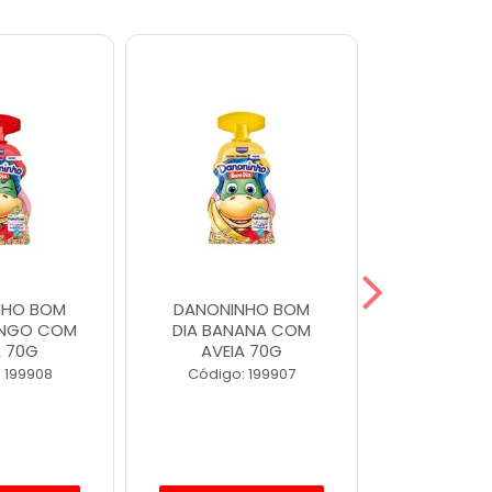
NHO BOM
DANONINHO BOM
DANONIN
ANGO COM
DIA BANANA COM
MORA
A 70G
AVEIA 70G
Código
 199908
Código: 199907