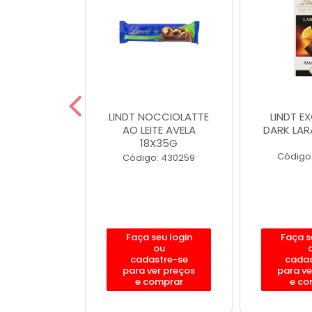
XCELLENCE
LINDT NOCCIOLATTE
LINDT E
ITE 100G
AO LEITE AVELA
DARK LAR
18X35G
: 400160
Código
Código: 430259
eu login
Faça seu login
Faça s
ou
ou
stre-se
cadastre-se
cadas
er preços
para ver preços
para ve
omprar
e comprar
e co