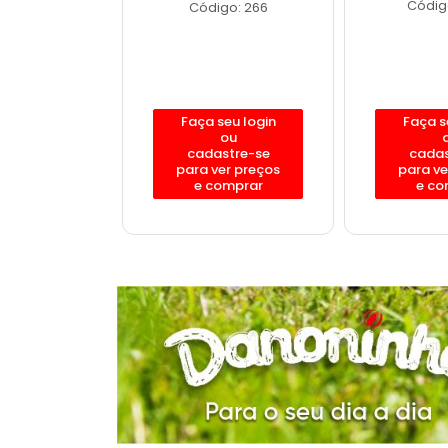
o: 12188
Código
Código: 266
eu login
Faça seu login
Faça s
ou
ou
stre-se
cadastre-se
cadas
er preços
para ver preços
para ve
omprar
e comprar
e co