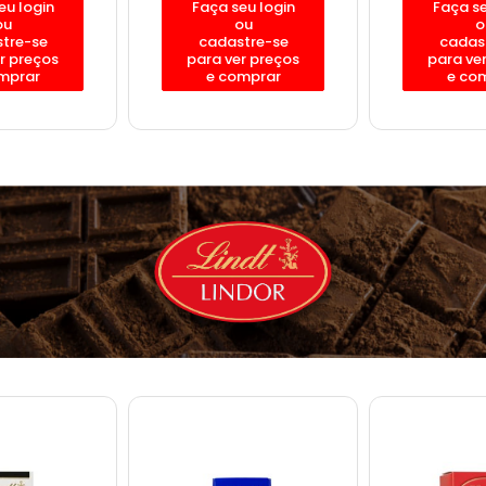
eu login
Faça seu login
Faça se
ou
ou
o
tre-se
cadastre-se
cadas
r preços
para ver preços
para ve
mprar
e comprar
e co