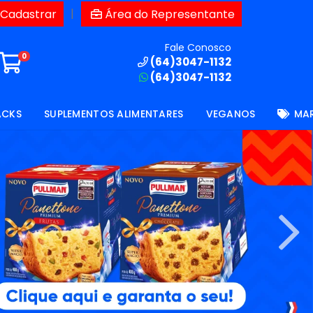
|
 Cadastrar
Área do Representante
Fale Conosco
0
(64)3047-1132
(64)3047-1132
ACKS
SUPLEMENTOS ALIMENTARES
VEGANOS
MA