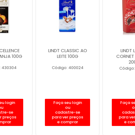
XCELLENCE
LINDT CLASSIC AO
LINDT 
ANJA 100G
LEITE 100G
CORNET 
20
: 430304
Código: 400024
Código:
eu login
Faça seu login
Faça se
ou
ou
o
tre-se
cadastre-se
cadas
r preços
para ver preços
para ve
mprar
e comprar
e co