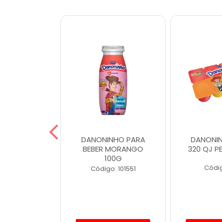
INHO 80G
DANONINHO PARA
DANONIN
RANGO
BEBER MORANGO
320 QJ PE
100G
o: 4488
Códig
Código: 101551