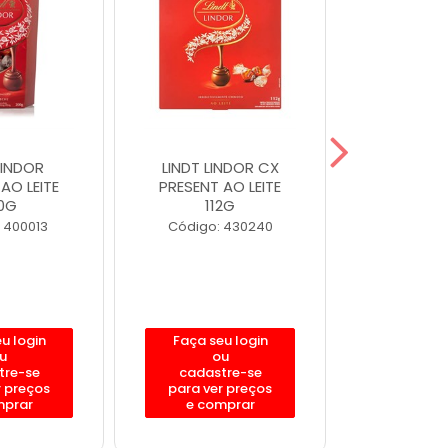
LINDOR
LINDT LINDOR CX
LINDT 
AO LEITE
PRESENT AO LEITE
CORNET 
0G
112G
20
 400013
Código: 430240
Código:
u login
Faça seu login
Faça se
u
ou
o
tre-se
cadastre-se
cadast
r preços
para ver preços
para ver
mprar
e comprar
e com