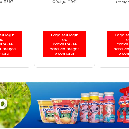
: 11897
Código: 11941
Código
eu login
Faça seu login
Faça se
ou
ou
o
tre-se
cadastre-se
cadas
r preços
para ver preços
para ve
mprar
e comprar
e co