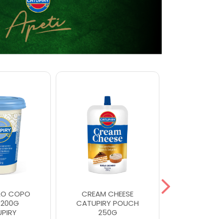
AO COPO
CREAM CHEESE
REQUEI
 200G
CATUPIRY POUCH
ORIGIN MA
PIRY
250G
CATU