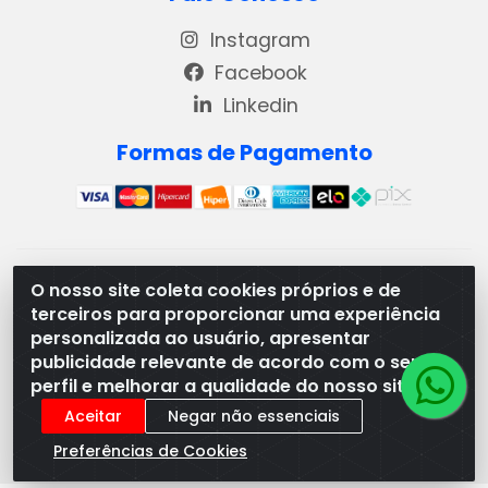
Instagram
Facebook
Linkedin
Formas de Pagamento
REMA DISTRIBUIDORA E REPRESENTAÇÕES DE PRODUTOS
O nosso site coleta cookies próprios e de
LACTEOS LTDA - VIA DPI 6 QD 4 LOTES 13 E 14, BAIRRO DPI
terceiros para proporcionar uma experiência
- MORRINHOS/GO - CEP:75.653-408 - CNPJ:
personalizada ao usuário, apresentar
03.369.186/0001-49
publicidade relevante de acordo com o seu
perfil e melhorar a qualidade do nosso site.
Aceitar
Negar não essenciais
Preferências de Cookies