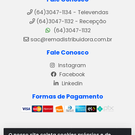
(64)3047-1134 - Televendas
(64)3047-1132 - Recepção
(64)3047-1132
sac@remadistribuidora.com.br
Fale Conosco
Instagram
Facebook
Linkedin
Formas de Pagamento
REMA DISTRIBUIDORA E REPRESENTAÇÕES DE PRODUTOS
O nosso site coleta cookies próprios e de