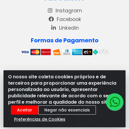
Instagram
Facebook
Linkedin
Formas de Pagamento
REMA DISTRIBUIDORA E REPRESENTAÇÕES DE PRODUTOS
O nosso site coleta cookies próprios e de
LACTEOS LTDA - VIA DPI 6 QD 4 LOTES 13 E 14, BAIRRO DPI
terceiros para proporcionar uma experiência
- MORRINHOS/GO - CEP:75.653-408 - CNPJ:
personalizada ao usuário, apresentar
03.369.186/0001-49
publicidade relevante de acordo com o seu
perfil e melhorar a qualidade do nosso site.
Aceitar
Negar não essenciais
Preferências de Cookies