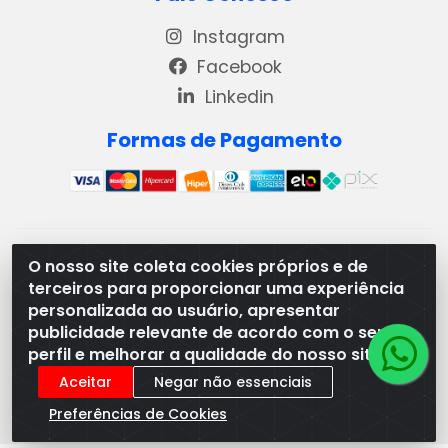
Instagram
Facebook
Linkedin
Formas de Pagamento
REMA DISTRIBUIDORA E REPRESENTAÇÕES DE PRODUTOS
O nosso site coleta cookies próprios e de
LACTEOS LTDA - VIA DPI 6 QD 4 LOTES 13 E 14, BAIRRO DPI
terceiros para proporcionar uma experiência
- MORRINHOS/GO - CEP:75.653-408 - CNPJ:
personalizada ao usuário, apresentar
03.369.186/0001-49
publicidade relevante de acordo com o seu
perfil e melhorar a qualidade do nosso site.
Aceitar
Negar não essenciais
Preferências de Cookies