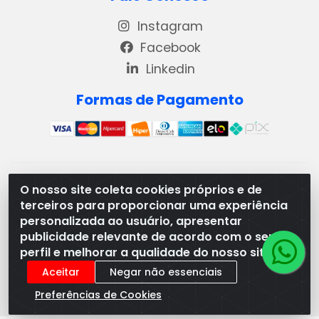
Instagram
Facebook
Linkedin
Formas de Pagamento
REMA DISTRIBUIDORA E REPRESENTAÇÕES DE PRODUTOS
O nosso site coleta cookies próprios e de
LACTEOS LTDA - VIA DPI 6 QD 4 LOTES 13 E 14, BAIRRO DPI
terceiros para proporcionar uma experiência
- MORRINHOS/GO - CEP:75.653-408 - CNPJ:
personalizada ao usuário, apresentar
03.369.186/0001-49
publicidade relevante de acordo com o seu
perfil e melhorar a qualidade do nosso site.
Aceitar
Negar não essenciais
Preferências de Cookies