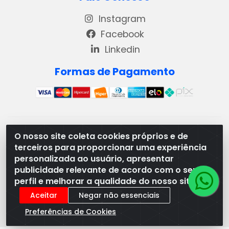
Instagram
Facebook
Linkedin
Formas de Pagamento
REMA DISTRIBUIDORA E REPRESENTAÇÕES DE PRODUTOS
O nosso site coleta cookies próprios e de
LACTEOS LTDA - VIA DPI 6 QD 4 LOTES 13 E 14, BAIRRO DPI
terceiros para proporcionar uma experiência
- MORRINHOS/GO - CEP:75.653-408 - CNPJ:
personalizada ao usuário, apresentar
03.369.186/0001-49
publicidade relevante de acordo com o seu
perfil e melhorar a qualidade do nosso site.
Aceitar
Negar não essenciais
Preferências de Cookies