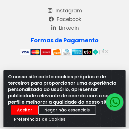
Instagram
Facebook
Linkedin
Formas de Pagamento
REMA DISTRIBUIDORA E REPRESENTAÇÕES DE PRODUTOS
O nosso site coleta cookies próprios e de
LACTEOS LTDA - VIA DPI 6 QD 4 LOTES 13 E 14, BAIRRO DPI
terceiros para proporcionar uma experiência
- MORRINHOS/GO - CEP:75.653-408 - CNPJ:
personalizada ao usuário, apresentar
03.369.186/0001-49
publicidade relevante de acordo com o seu
perfil e melhorar a qualidade do nosso site.
Aceitar
Negar não essenciais
Preferências de Cookies