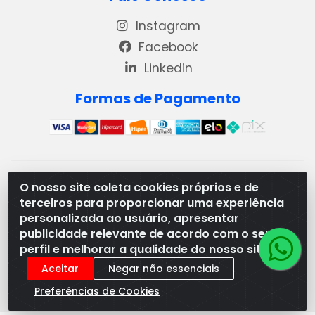
Instagram
Facebook
Linkedin
Formas de Pagamento
REMA DISTRIBUIDORA E REPRESENTAÇÕES DE PRODUTOS
O nosso site coleta cookies próprios e de
LACTEOS LTDA - VIA DPI 6 QD 4 LOTES 13 E 14, BAIRRO DPI
terceiros para proporcionar uma experiência
- MORRINHOS/GO - CEP:75.653-408 - CNPJ:
personalizada ao usuário, apresentar
03.369.186/0001-49
publicidade relevante de acordo com o seu
perfil e melhorar a qualidade do nosso site.
Aceitar
Negar não essenciais
Preferências de Cookies