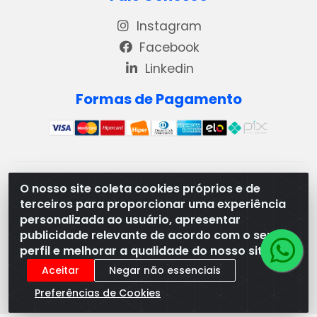
Instagram
Facebook
Linkedin
Formas de Pagamento
REMA DISTRIBUIDORA E REPRESENTAÇÕES DE PRODUTOS
O nosso site coleta cookies próprios e de
LACTEOS LTDA - VIA DPI 6 QD 4 LOTES 13 E 14, BAIRRO DPI
terceiros para proporcionar uma experiência
- MORRINHOS/GO - CEP:75.653-408 - CNPJ:
personalizada ao usuário, apresentar
03.369.186/0001-49
publicidade relevante de acordo com o seu
perfil e melhorar a qualidade do nosso site.
Aceitar
Negar não essenciais
Preferências de Cookies