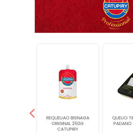
TIPO GOUDA
REQUEIJAO BISNAGA
QUEIJO T
UPIRY
ORIGINAL 250G
PADANO 
CATUPIRY