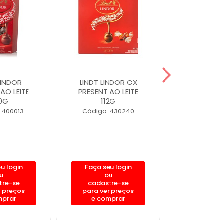
LINDOR
LINDT LINDOR CX
LINDT 
AO LEITE
PRESENT AO LEITE
CORNET 
0G
112G
20
 400013
Código: 430240
Código:
u login
Faça seu login
Faça se
u
ou
o
tre-se
cadastre-se
cadast
r preços
para ver preços
para ver
mprar
e comprar
e com