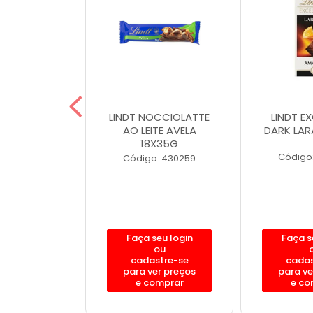
XCELLENCE
LINDT NOCCIOLATTE
LINDT E
ITE 100G
AO LEITE AVELA
DARK LAR
18X35G
: 400160
Código
Código: 430259
eu login
Faça seu login
Faça s
ou
ou
stre-se
cadastre-se
cadas
er preços
para ver preços
para ve
omprar
e comprar
e co