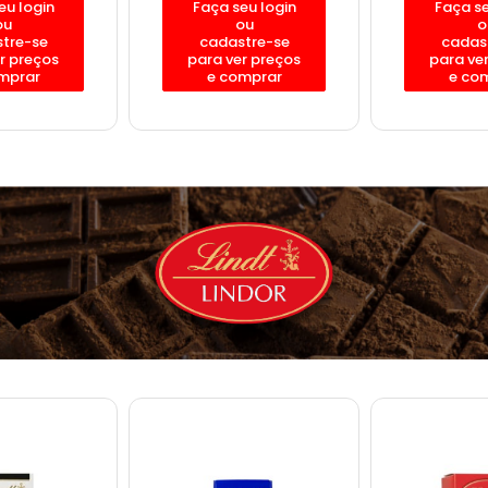
eu login
Faça seu login
Faça se
ou
ou
o
tre-se
cadastre-se
cadas
r preços
para ver preços
para ve
mprar
e comprar
e co