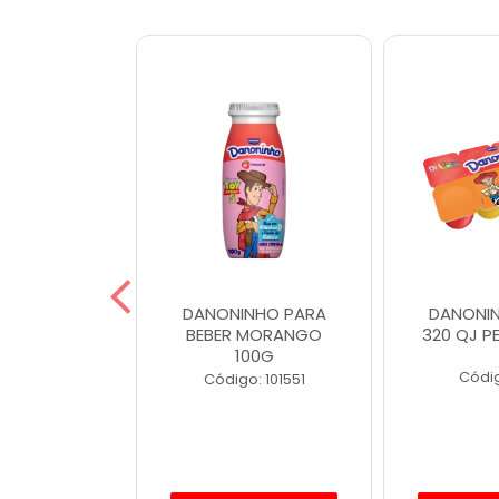
INHO 80G
DANONINHO PARA
DANONIN
RANGO
BEBER MORANGO
320 QJ PE
100G
o: 4488
Códig
Código: 101551