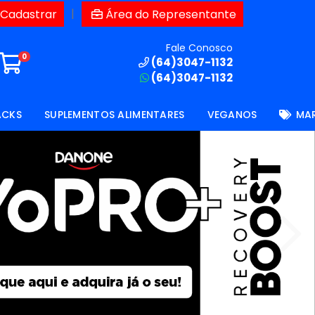
|
 Cadastrar
Área do Representante
Fale Conosco
0
(64)3047-1132
(64)3047-1132
ACKS
SUPLEMENTOS ALIMENTARES
VEGANOS
MA