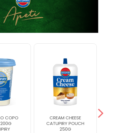
AO COPO
CREAM CHEESE
REQUEI
 200G
CATUPIRY POUCH
ORIGIN MA
PIRY
250G
CATU