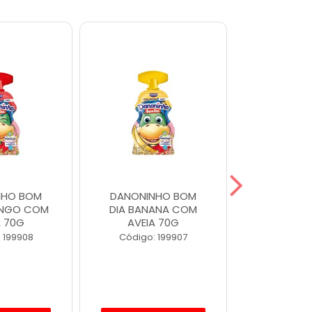
NHO BOM
DANONINHO BOM
DANONIN
ANGO COM
DIA BANANA COM
MORA
A 70G
AVEIA 70G
Código
 199908
Código: 199907