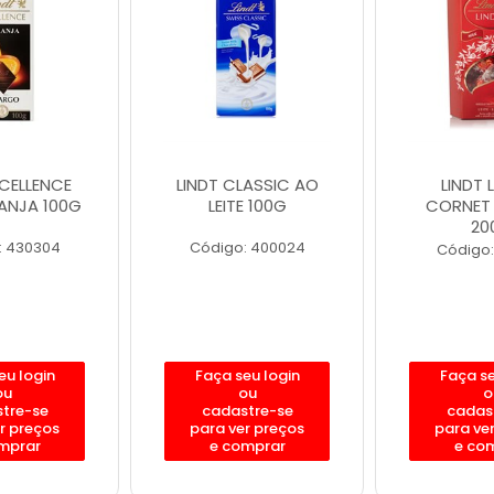
XCELLENCE
LINDT CLASSIC AO
LINDT 
ANJA 100G
LEITE 100G
CORNET 
20
: 430304
Código: 400024
Código:
eu login
Faça seu login
Faça se
ou
ou
o
tre-se
cadastre-se
cadas
r preços
para ver preços
para ve
mprar
e comprar
e co