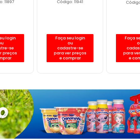
: 11897
Código: 11941
Código
eu login
Faça seu login
Faça se
ou
ou
o
tre-se
cadastre-se
cadas
r preços
para ver preços
para ve
mprar
e comprar
e co