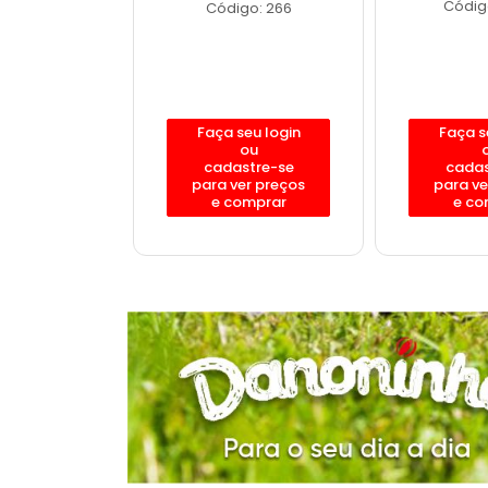
o: 12188
Código
Código: 266
eu login
Faça seu login
Faça s
ou
ou
stre-se
cadastre-se
cadas
er preços
para ver preços
para ve
omprar
e comprar
e co