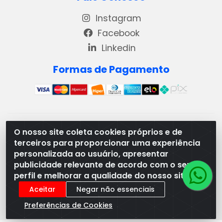
Instagram
Facebook
Linkedin
Formas de Pagamento
REMA DISTRIBUIDORA E REPRESENTAÇÕES DE PRODUTOS
O nosso site coleta cookies próprios e de
LACTEOS LTDA - VIA DPI 6 QD 4 LOTES 13 E 14, BAIRRO DPI
terceiros para proporcionar uma experiência
- MORRINHOS/GO - CEP:75.653-408 - CNPJ:
personalizada ao usuário, apresentar
03.369.186/0001-49
publicidade relevante de acordo com o seu
perfil e melhorar a qualidade do nosso site.
Aceitar
Negar não essenciais
Preferências de Cookies