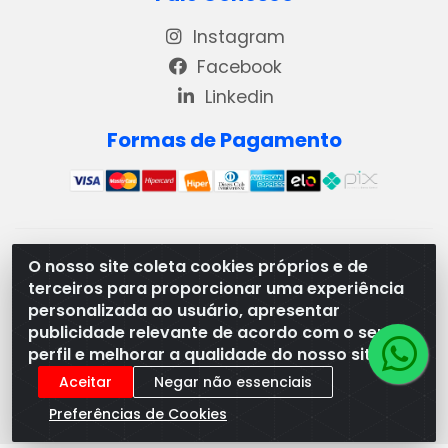
Instagram
Facebook
Linkedin
Formas de Pagamento
REMA DISTRIBUIDORA E REPRESENTAÇÕES DE PRODUTOS
O nosso site coleta cookies próprios e de
LACTEOS LTDA - VIA DPI 6 QD 4 LOTES 13 E 14, BAIRRO DPI
terceiros para proporcionar uma experiência
- MORRINHOS/GO - CEP:75.653-408 - CNPJ:
personalizada ao usuário, apresentar
03.369.186/0001-49
publicidade relevante de acordo com o seu
perfil e melhorar a qualidade do nosso site.
Aceitar
Negar não essenciais
Preferências de Cookies