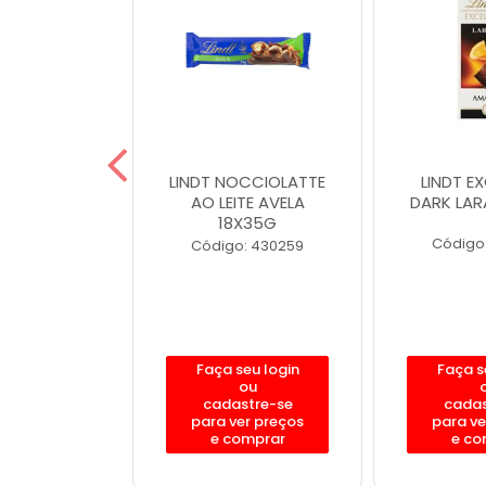
XCELLENCE
LINDT NOCCIOLATTE
LINDT E
90% 100G
AO LEITE AVELA
DARK LAR
18X35G
: 430118
Código
Código: 430259
eu login
Faça seu login
Faça s
ou
ou
stre-se
cadastre-se
cadas
er preços
para ver preços
para ve
omprar
e comprar
e co