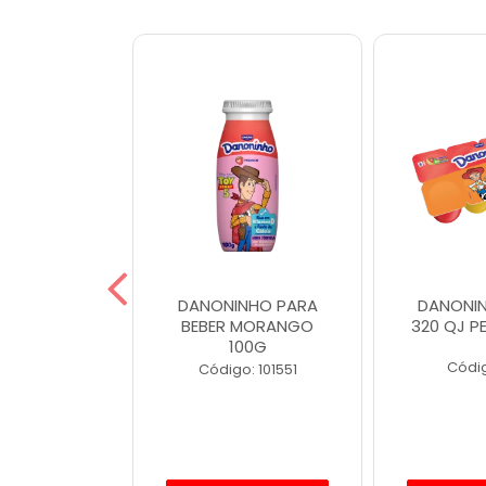
INHO 80G
DANONINHO PARA
DANONIN
RANGO
BEBER MORANGO
320 QJ PE
100G
o: 4488
Códig
Código: 101551