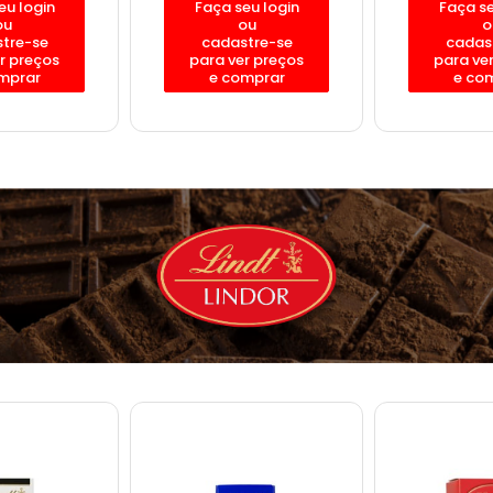
eu login
Faça seu login
Faça se
ou
ou
o
tre-se
cadastre-se
cadas
r preços
para ver preços
para ve
mprar
e comprar
e co