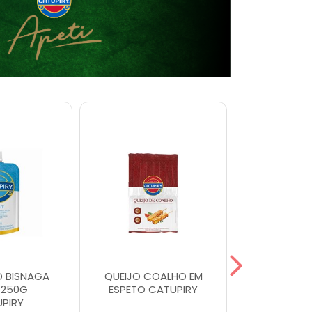
O BISNAGA
QUEIJO COALHO EM
REQUEIJ
 250G
ESPETO CATUPIRY
LIGHT
PIRY
CATU