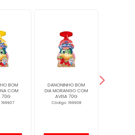
NHO BOM
DANONINHO BOM
DANONIN
ANA COM
DIA MORANGO COM
MORA
A 70G
AVEIA 70G
Código
 199907
Código: 199908