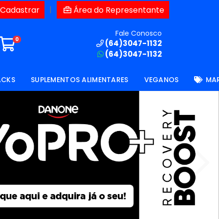
|
 Cadastrar
Área do Representante
Fale Conosco
0
(64)3047-1132
(64)3047-1132
ACKS
SUPLEMENTOS ALIMENTARES
VEGANOS
MA