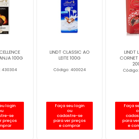
XCELLENCE
LINDT CLASSIC AO
LINDT 
ANJA 100G
LEITE 100G
CORNET 
20
: 430304
Código: 400024
Código:
eu login
Faça seu login
Faça se
ou
ou
o
tre-se
cadastre-se
cadas
r preços
para ver preços
para ve
mprar
e comprar
e co