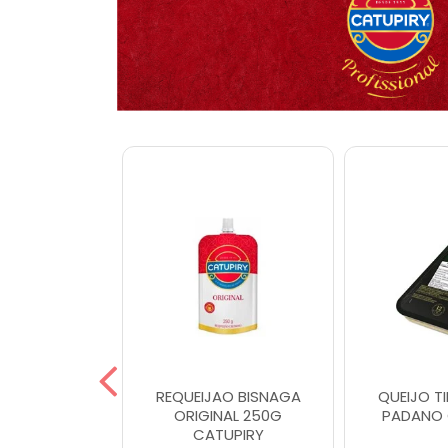
VOLONE
REQUEIJAO BISNAGA
QUEIJO T
ESANAL
ORIGINAL 250G
PADANO 
UPIRY
CATUPIRY