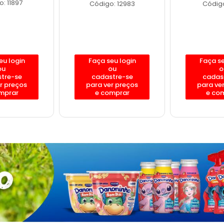
: 11897
Código: 12983
Código
eu login
Faça seu login
Faça se
ou
ou
o
tre-se
cadastre-se
cadas
r preços
para ver preços
para ve
mprar
e comprar
e co