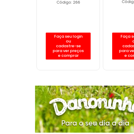
Código
o: 11900
Código: 266
eu login
Faça seu login
Faça s
ou
ou
stre-se
cadastre-se
cadas
er preços
para ver preços
para ve
omprar
e comprar
e co