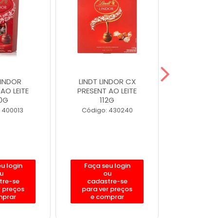
LINDOR
LINDT LINDOR CX
LINDT 
AO LEITE
PRESENT AO LEITE
CORNET 
0G
112G
20
 400013
Código: 430240
Código:
u login
Faça seu login
Faça se
u
ou
o
tre-se
cadastre-se
cadast
r preços
para ver preços
para ver
mprar
e comprar
e com