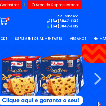
|
 Cadastrar
Área do Representante
Fale Conosco
0
(64)3047-1132
(64)3047-1132
ACKS
SUPLEMENTOS ALIMENTARES
VEGANOS
MA