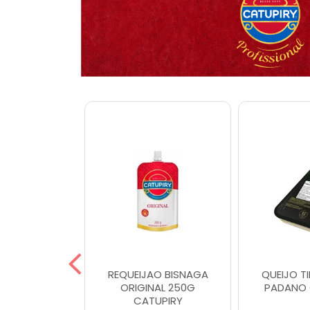
TIPO GOUDA
REQUEIJAO BISNAGA
QUEIJO T
UPIRY
ORIGINAL 250G
PADANO 
CATUPIRY