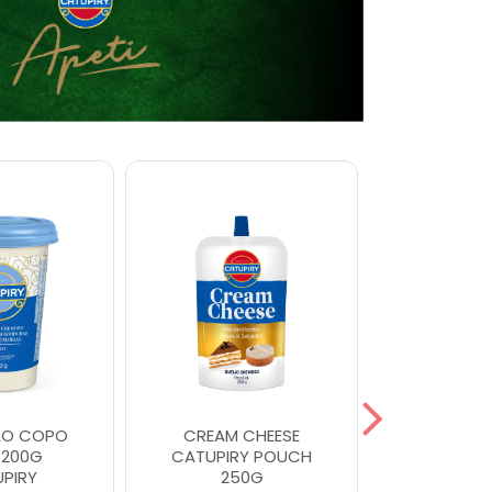
AO COPO
CREAM CHEESE
REQUEI
 200G
CATUPIRY POUCH
ORIGIN MA
PIRY
250G
CATU