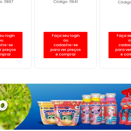
: 11897
Código: 11941
Código
eu login
Faça seu login
Faça se
ou
ou
o
tre-se
cadastre-se
cadas
r preços
para ver preços
para ve
mprar
e comprar
e co