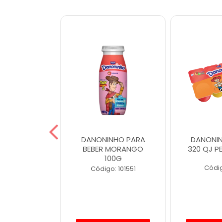
INHO 80G
DANONINHO PARA
DANONIN
RANGO
BEBER MORANGO
320 QJ PE
100G
o: 4488
Códig
Código: 101551