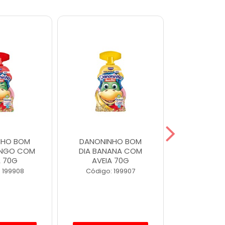
NHO BOM
DANONINHO BOM
DANONIN
ANGO COM
DIA BANANA COM
MORA
A 70G
AVEIA 70G
Código
 199908
Código: 199907