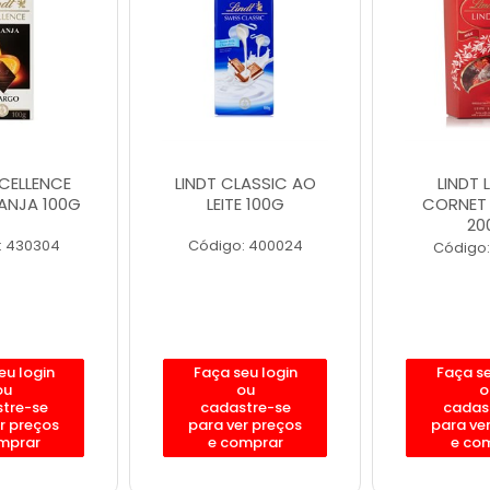
XCELLENCE
LINDT CLASSIC AO
LINDT 
ANJA 100G
LEITE 100G
CORNET 
20
: 430304
Código: 400024
Código:
eu login
Faça seu login
Faça se
ou
ou
o
tre-se
cadastre-se
cadas
r preços
para ver preços
para ve
mprar
e comprar
e co