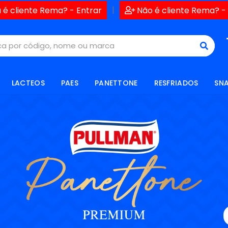
|
 é cliente Rema? - Entrar
Não é cliente Rema? -
LACTEOS
PAES
PANETTONE
RESFRIADOS
SN