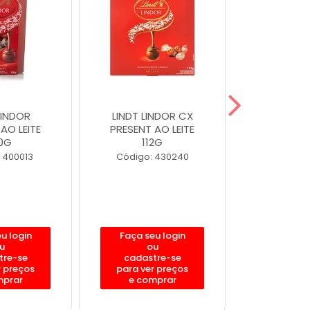
LINDOR
LINDT LINDOR CX
LINDT 
AO LEITE
PRESENT AO LEITE
CORNET 
0G
112G
20
 400013
Código: 430240
Código:
u login
Faça seu login
Faça se
u
ou
o
tre-se
cadastre-se
cadast
r preços
para ver preços
para ver
mprar
e comprar
e com