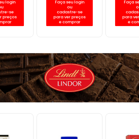
eu login
Faça seu login
Faça se
ou
ou
o
tre-se
cadastre-se
cadas
r preços
para ver preços
para ve
mprar
e comprar
e co