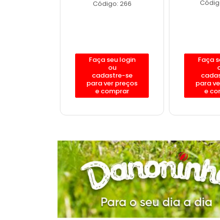
o: 12188
Código
Código: 266
eu login
Faça seu login
Faça s
ou
ou
stre-se
cadastre-se
cadas
er preços
para ver preços
para ve
omprar
e comprar
e co