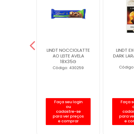
XCELLENCE
LINDT NOCCIOLATTE
LINDT E
ITE 100G
AO LEITE AVELA
DARK LAR
18X35G
: 400160
Código
Código: 430259
eu login
Faça seu login
Faça s
ou
ou
stre-se
cadastre-se
cadas
er preços
para ver preços
para ve
omprar
e comprar
e co