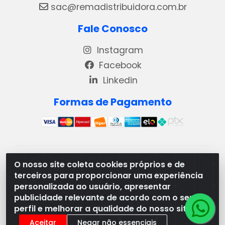
sac@remadistribuidora.com.br
Fale Conosco
Instagram
Facebook
Linkedin
Formas de Pagamento
REMA DISTRIBUIDORA E REPRESENTAÇÕES DE
O nosso site coleta cookies próprios e de
PRODUTOS LACTEOS LTDA - VIA DPI 6 QD 4 LOTES
terceiros para proporcionar uma experiência
13 E 14, BAIRRO DPI - MORRINHOS/GO - CEP:75.653-
personalizada ao usuário, apresentar
408 - CNPJ: 03.369.186/0001-49
publicidade relevante de acordo com o seu
perfil e melhorar a qualidade do nosso site.
Aceitar
Negar não essenciais