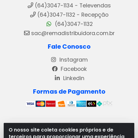
(64)3047-1134 - Televendas
(64)3047-1132 - Recepção
(64)3047-1132
sac@remadistribuidora.com.br
Fale Conosco
Instagram
Facebook
Linkedin
Formas de Pagamento
REMA DISTRIBUIDORA E REPRESENTAÇÕES DE
O nosso site coleta cookies próprios e de
PRODUTOS LACTEOS LTDA - VIA DPI 6 QD 4 LOTES
terceiros para proporcionar uma experiência