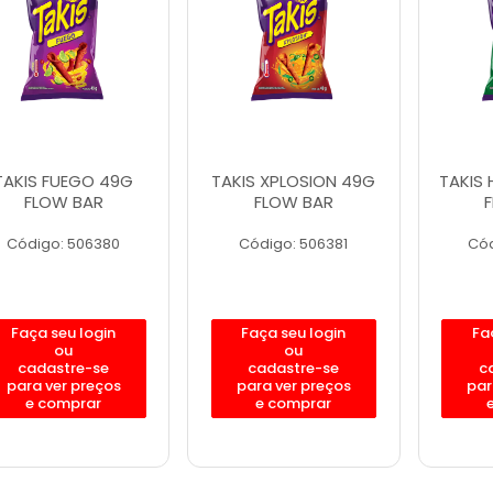
TAKIS FUEGO 49G
TAKIS XPLOSION 49G
TAKIS 
FLOW BAR
FLOW BAR
Código: 506380
Código: 506381
Cód
Faça seu login
Faça seu login
Fa
ou
ou
cadastre-se
cadastre-se
c
para ver preços
para ver preços
par
e comprar
e comprar