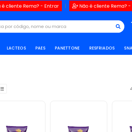
|
 é cliente Rema? - Entrar
Não é cliente Rema? -
LACTEOS
PAES
PANETTONE
RESFRIADOS
SN