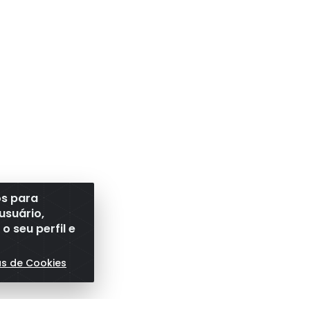
os para
usuário,
 seu perfil e
as de Cookies