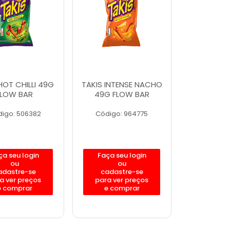
HOT CHILLI 49G
TAKIS INTENSE NACHO
FLOW BAR
49G FLOW BAR
igo: 506382
Código: 964775
ça seu login
Faça seu login
ou
ou
adastre-se
cadastre-se
a ver preços
para ver preços
e comprar
e comprar