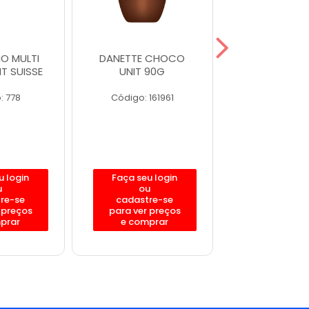
O MULTI
DANETTE CHOCO
ACTIVIA LI
IT SUISSE
UNIT 90G
MORANGO 
: 778
Código: 161961
Código: 18
u login
Faça seu login
Faça seu l
u
ou
ou
re-se
cadastre-se
cadastre
 preços
para ver preços
para ver p
prar
e comprar
e compr