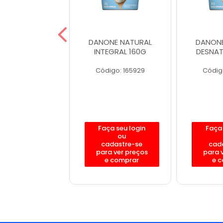
VIA LIQUIDO
DANONE NATURAL
DANONE
ANGO 800G
INTEGRAL 160G
DESNAT
igo: 187633
Código: 165929
Códig
ça seu login
Faça seu login
Faça 
ou
ou
adastre-se
cadastre-se
cad
a ver preços
para ver preços
para 
e comprar
e comprar
e 