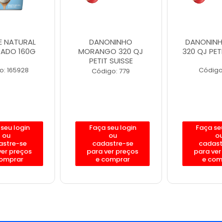
 NATURAL
DANONINHO
DANONINH
ADO 160G
MORANGO 320 QJ
320 QJ PET
PETIT SUISSE
o: 165928
Código
Código: 779
seu login
Faça seu login
Faça se
ou
ou
o
astre-se
cadastre-se
cadast
ver preços
para ver preços
para ver
comprar
e comprar
e com