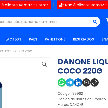
|
 é cliente Rema? - Entrar
Não é cliente Rema? -
LACTEOS
PAES
PANETTONE
RESFRIADOS
SN
DO PROTEIN COCO 220G
DANONE LIQ
COCO 220G
Código: 199962
Código de Barras do Produto:
Marca:
DANONE