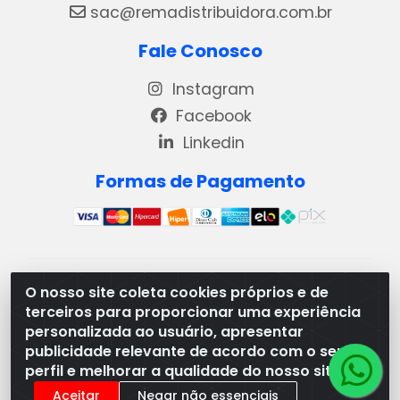
sac@remadistribuidora.com.br
Fale Conosco
Instagram
Facebook
Linkedin
Formas de Pagamento
REMA DISTRIBUIDORA E REPRESENTAÇÕES DE
O nosso site coleta cookies próprios e de
PRODUTOS LACTEOS LTDA - VIA DPI 6 QD 4 LOTES
terceiros para proporcionar uma experiência
13 E 14, BAIRRO DPI - MORRINHOS/GO - CEP:75.653-
personalizada ao usuário, apresentar
408 - CNPJ: 03.369.186/0001-49
publicidade relevante de acordo com o seu
perfil e melhorar a qualidade do nosso site.
Aceitar
Negar não essenciais