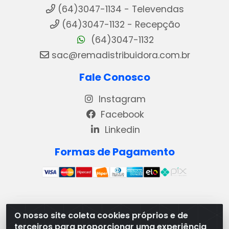
(64)3047-1134 - Televendas
(64)3047-1132 - Recepção
(64)3047-1132
sac@remadistribuidora.com.br
Fale Conosco
Instagram
Facebook
Linkedin
Formas de Pagamento
REMA DISTRIBUIDORA E REPRESENTAÇÕES DE
O nosso site coleta cookies próprios e de
PRODUTOS LACTEOS LTDA - VIA DPI 6 QD 4 LOTES
terceiros para proporcionar uma experiência