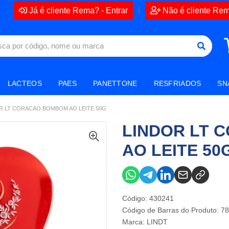
|
Já é cliente Rema? - Entrar
Não é cliente Rem
LACTEOS
PAES
PANETTONE
RESFRIADOS
SN
R LT CORACAO BOMBOM AO LEITE 50G
LINDOR LT
AO LEITE 50
Código: 430241
Código de Barras do Produto: 
Marca:
LINDT