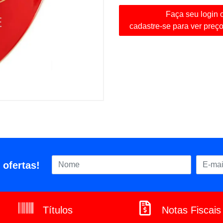
Faça seu login 
cadastre-se para ver preç
 ofertas!
Títulos
Notas Fiscais