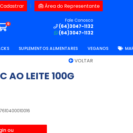
|
 Cadastrar
Área do Representante
Fale Conosco
0
(64)3047-1132
(64)3047-1132
ACKS
SUPLEMENTOS ALIMENTARES
VEGANOS
MA
VOLTAR
C AO LEITE 100G
 7610400010016
gin ou