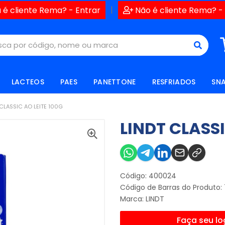
|
 é cliente Rema? - Entrar
Não é cliente Rema? -
LACTEOS
PAES
PANETTONE
RESFRIADOS
SN
 CLASSIC AO LEITE 100G
LINDT CLASSI
Código: 400024
Código de Barras do Produto:
Marca:
LINDT
Faça seu lo