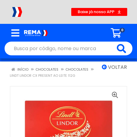
Baixe já nosso APP
0
VOLTAR
INÍCIO
CHOCOLATES
CHOCOLATES
LINDT LINDOR CX PRESENT AO LEITE 112G