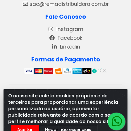
sac@remadistribuidora.com.br
Fale Conosco
Instagram
Facebook
Linkedin
Formas de Pagamento
REMA DISTRIBUIDORA E REPRESENTAÇÕES DE
O nosso site coleta cookies próprios e de
PRODUTOS LACTEOS LTDA - VIA DPI 6 QD 4 LOTES
terceiros para proporcionar uma experiência
13 E 14, BAIRRO DPI - MORRINHOS/GO - CEP:75.653-
personalizada ao usuário, apresentar
408 - CNPJ: 03.369.186/0001-49
publicidade relevante de acordo com o seu
perfil e melhorar a qualidade do nosso site.
Aceitar
Negar não essenciais