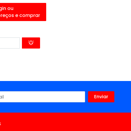
gin ou
preços e comprar
s