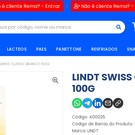
|
 é cliente Rema? - Entrar
Não é cliente Rema? -
LACTEOS
PAES
PANETTONE
RESFRIADOS
SN
 SWISS CLASSIC BRANCO 100G
LINDT SWISS
100G
Código: 400025
Código de Barras do Produto:
Marca:
LINDT