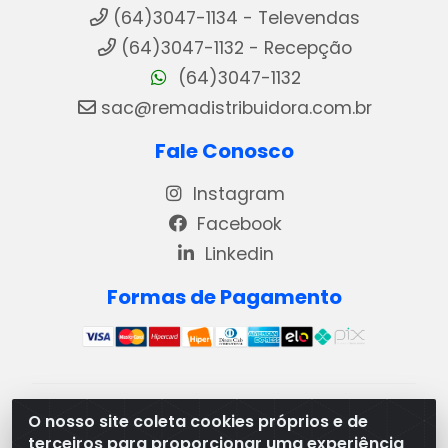
(64)3047-1134 - Televendas
(64)3047-1132 - Recepção
(64)3047-1132
sac@remadistribuidora.com.br
Fale Conosco
Instagram
Facebook
Linkedin
Formas de Pagamento
REMA DISTRIBUIDORA E REPRESENTAÇÕES DE
O nosso site coleta cookies próprios e de
PRODUTOS LACTEOS LTDA - VIA DPI 6 QD 4 LOTES
terceiros para proporcionar uma experiência