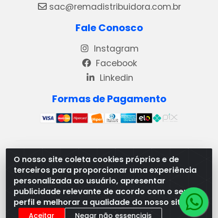
sac@remadistribuidora.com.br
Fale Conosco
Instagram
Facebook
Linkedin
Formas de Pagamento
REMA DISTRIBUIDORA E REPRESENTAÇÕES DE
O nosso site coleta cookies próprios e de
PRODUTOS LACTEOS LTDA - VIA DPI 6 QD 4 LOTES
terceiros para proporcionar uma experiência
13 E 14, BAIRRO DPI - MORRINHOS/GO - CEP:75.653-
personalizada ao usuário, apresentar
408 - CNPJ: 03.369.186/0001-49
publicidade relevante de acordo com o seu
perfil e melhorar a qualidade do nosso site.
Aceitar
Negar não essenciais