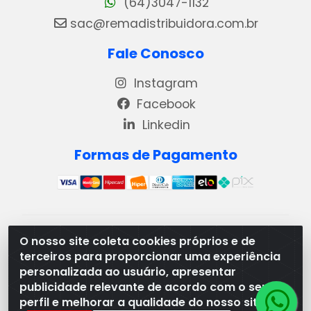
(64)3047-1132
sac@remadistribuidora.com.br
Fale Conosco
Instagram
Facebook
Linkedin
Formas de Pagamento
REMA DISTRIBUIDORA E REPRESENTAÇÕES DE
O nosso site coleta cookies próprios e de
PRODUTOS LACTEOS LTDA - VIA DPI 6 QD 4 LOTES
terceiros para proporcionar uma experiência
13 E 14, BAIRRO DPI - MORRINHOS/GO - CEP:75.653-
personalizada ao usuário, apresentar
408 - CNPJ: 03.369.186/0001-49
publicidade relevante de acordo com o seu
perfil e melhorar a qualidade do nosso site.