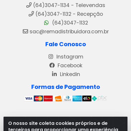
(64)3047-1134 - Televendas
(64)3047-1132 - Recepção
(64)3047-1132
sac@remadistribuidora.com.br
Fale Conosco
Instagram
Facebook
Linkedin
Formas de Pagamento
REMA DISTRIBUIDORA E REPRESENTAÇÕES DE
O nosso site coleta cookies próprios e de
PRODUTOS LACTEOS LTDA - VIA DPI 6 QD 4 LOTES
terceiros para proporcionar uma experiência