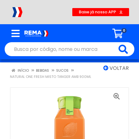
Baixe já nosso APP
0
VOLTAR
INÍCIO
BEBIDAS
SUCOS
NATURAL ONE FRESH MISTO TANGER AMB 900ML