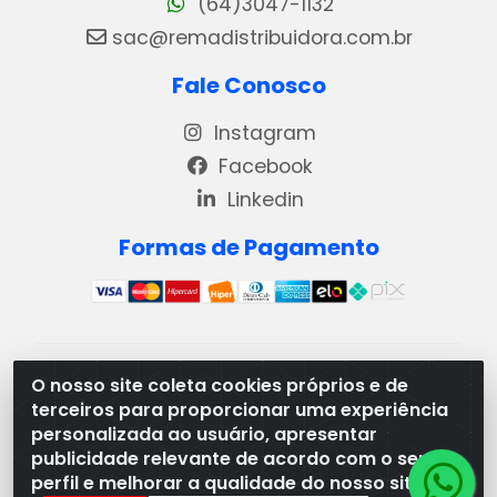
(64)3047-1132
sac@remadistribuidora.com.br
Fale Conosco
Instagram
Facebook
Linkedin
Formas de Pagamento
REMA DISTRIBUIDORA E REPRESENTAÇÕES DE
O nosso site coleta cookies próprios e de
PRODUTOS LACTEOS LTDA - VIA DPI 6 QD 4 LOTES
terceiros para proporcionar uma experiência
13 E 14, BAIRRO DPI - MORRINHOS/GO - CEP:75.653-
personalizada ao usuário, apresentar
408 - CNPJ: 03.369.186/0001-49
publicidade relevante de acordo com o seu
perfil e melhorar a qualidade do nosso site.