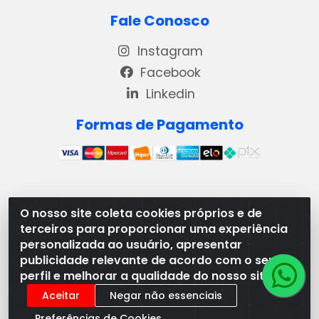
Fale Conosco
Instagram
Facebook
Linkedin
Formas de Pagamento
REMA DISTRIBUIDORA E REPRESENTAÇÕES DE
O nosso site coleta cookies próprios e de
PRODUTOS LACTEOS LTDA - VIA DPI 6 QD 4 LOTES
terceiros para proporcionar uma experiência
13 E 14, BAIRRO DPI - MORRINHOS/GO - CEP:75.653-
personalizada ao usuário, apresentar
408 - CNPJ: 03.369.186/0001-49
publicidade relevante de acordo com o seu
perfil e melhorar a qualidade do nosso site.
Aceitar
Negar não essenciais
Preferências de Cookies