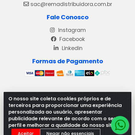
sac@remadistribuidora.com.br
Fale Conosco
Instagram
Facebook
Linkedin
Formas de Pagamento
REMA DISTRIBUIDORA E REPRESENTAÇÕES DE
O nosso site coleta cookies próprios e de
PRODUTOS LACTEOS LTDA - VIA DPI 6 QD 4 LOTES
terceiros para proporcionar uma experiência
13 E 14, BAIRRO DPI - MORRINHOS/GO - CEP:75.653-
personalizada ao usuário, apresentar
408 - CNPJ: 03.369.186/0001-49
publicidade relevante de acordo com o seu
perfil e melhorar a qualidade do nosso site.
Aceitar
Negar não essenciais