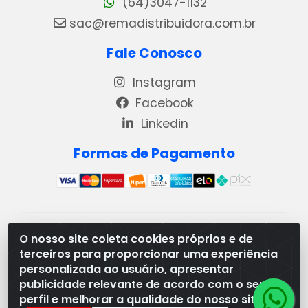
(64)3047-1132
sac@remadistribuidora.com.br
Fale Conosco
Instagram
Facebook
Linkedin
Formas de Pagamento
REMA DISTRIBUIDORA E REPRESENTAÇÕES DE
O nosso site coleta cookies próprios e de
PRODUTOS LACTEOS LTDA - VIA DPI 6 QD 4 LOTES
terceiros para proporcionar uma experiência
13 E 14, BAIRRO DPI - MORRINHOS/GO - CEP:75.653-
personalizada ao usuário, apresentar
408 - CNPJ: 03.369.186/0001-49
publicidade relevante de acordo com o seu
perfil e melhorar a qualidade do nosso site.