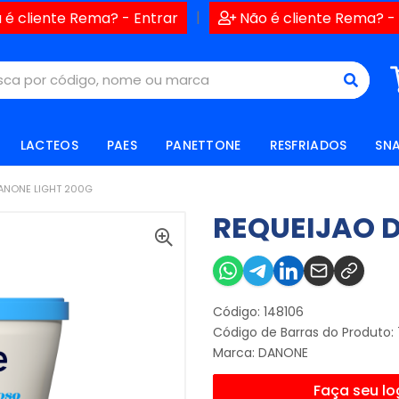
|
 é cliente Rema? - Entrar
Não é cliente Rema? -
LACTEOS
PAES
PANETTONE
RESFRIADOS
SN
ANONE LIGHT 200G
REQUEIJAO 
Código: 148106
Código de Barras do Produto:
Marca:
DANONE
Faça seu lo