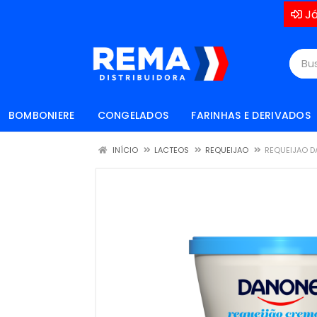
Já
BOMBONIERE
CONGELADOS
FARINHAS E DERIVADOS
INÍCIO
LACTEOS
REQUEIJAO
REQUEIJAO D