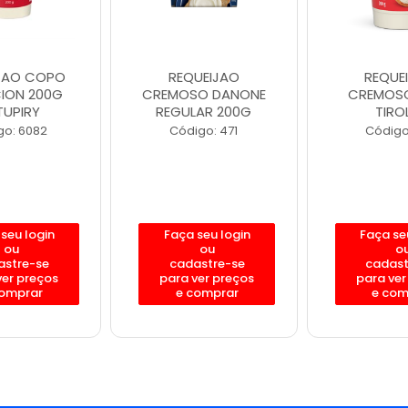
JAO COPO
REQUEIJAO
REQUE
CION 200G
CREMOSO DANONE
CREMOS
UPIRY
REGULAR 200G
TIRO
go: 6082
Código: 471
Código
seu login
Faça seu login
Faça se
ou
ou
o
astre-se
cadastre-se
cadast
ver preços
para ver preços
para ver
comprar
e comprar
e com