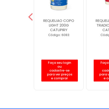
QUEIJ CREM
REQUEIJAO COPO
REQUEI
ADICIONAL
LIGHT 200G
TRADI
PIRY 400 GR
CATUPIRY
CAT
igo: 621031
Código: 6083
Códi
ça seu login
Faça seu login
Faça 
ou
ou
adastre-se
cadastre-se
cad
a ver preços
para ver preços
para 
e comprar
e comprar
e 