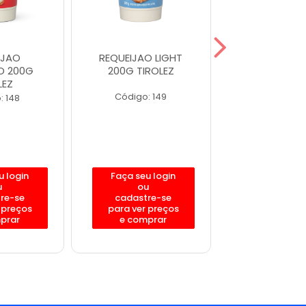
IJAO
REQUEIJAO LIGHT
REQUEIJ C
O 200G
200G TIROLEZ
TRADICIO
LEZ
CATUPIRY 4
Código: 149
: 148
Código: 62
u login
Faça seu login
Faça seu l
u
ou
ou
re-se
cadastre-se
cadastre
 preços
para ver preços
para ver p
prar
e comprar
e compr